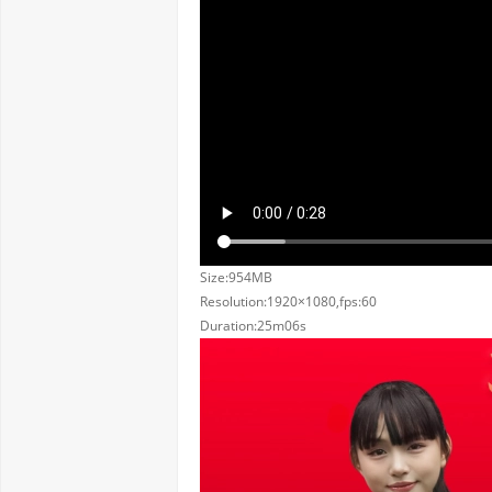
Size:954MB
Resolution:1920×1080,fps:60
Duration:25m06s