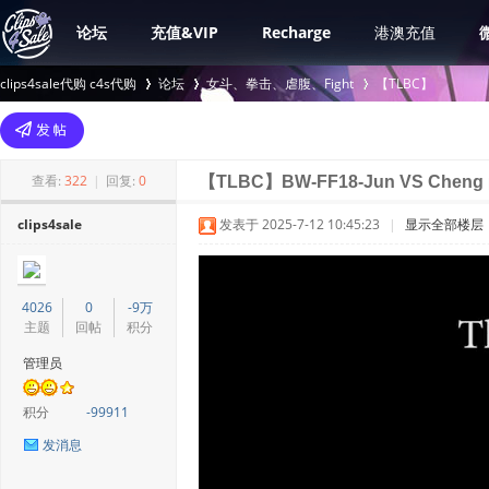
论坛
充值&VIP
Recharge
港澳充值
clips4sale代购 c4s代购
论坛
女斗、拳击、虐腹、Fight
【TLBC】
>
›
›
查看:
322
|
回复:
0
【TLBC】BW-FF18-Jun VS Cheng
clips4sale
发表于 2025-7-12 10:45:23
|
显示全部楼层
4026
0
-9万
主题
回帖
积分
管理员
积分
-99911
发消息