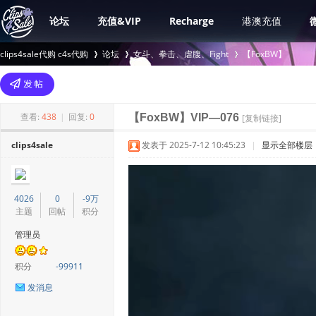
论坛
充值&VIP
Recharge
港澳充值
clips4sale代购 c4s代购
论坛
女斗、拳击、虐腹、Fight
【FoxBW】
>
›
›
查看:
438
|
回复:
0
【FoxBW】VIP—076
[复制链接]
clips4sale
发表于 2025-7-12 10:45:23
|
显示全部楼层
4026
0
-9万
主题
回帖
积分
管理员
积分
-99911
发消息