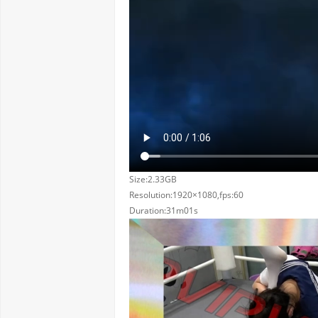
Size:2.33GB
Resolution:1920×1080,fps:60
Duration:31m01s