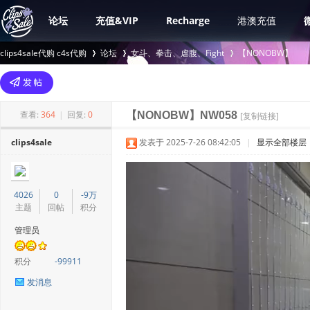
论坛
充值&VIP
Recharge
港澳充值
clips4sale代购 c4s代购
论坛
女斗、拳击、虐腹、Fight
【NONOBW】
>
›
›
查看:
364
|
回复:
0
【NONOBW】NW058
[复制链接]
clips4sale
发表于 2025-7-26 08:42:05
|
显示全部楼层
4026
0
-9万
主题
回帖
积分
管理员
积分
-99911
发消息