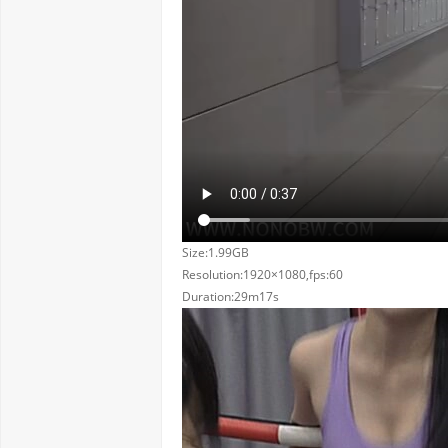
Size:1.99GB
Resolution:1920×1080,fps:60
Duration:29m17s