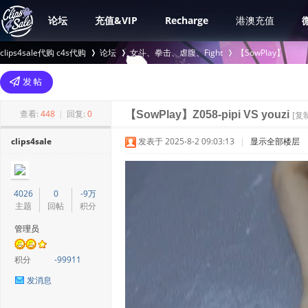
论坛
充值&VIP
Recharge
港澳充值
clips4sale代购 c4s代购
论坛
女斗、拳击、虐腹、Fight
【SowPlay】
>
›
›
查看:
448
|
回复:
0
【SowPlay】Z058-pipi VS youzi
[复
clips4sale
发表于 2025-8-2 09:03:13
|
显示全部楼层
4026
0
-9万
主题
回帖
积分
管理员
积分
-99911
发消息