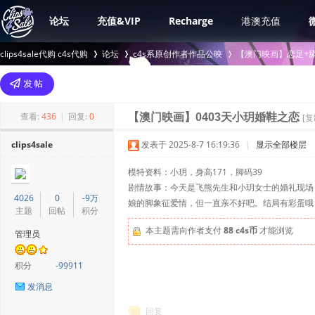
论坛
充值&VIP
Recharge
港澳充值
clips4sale代购 c4s代购
论坛
c4s系原创作者作品公映
【澳门映画】恋足+舔
>
›
›
查看:
436
|
回复:
0
【澳门映画】0403天小玥婚鞋之恋
[
clips4sale
发表于 2025-8-7 16:19:36
|
显示全部楼层
模特资料：小玥，身高171，脚码39
剧情故事：今天是飞熊先生和小玥女士的婚礼现场
4026
0
-9万
娘的脚象征爱情，但一直亲不好吧。结局有彩蛋哦
主题
回帖
积分
本主题需向作者支付
88 c4s币
才能浏览
管理员
积分
-99911
发消息
回复