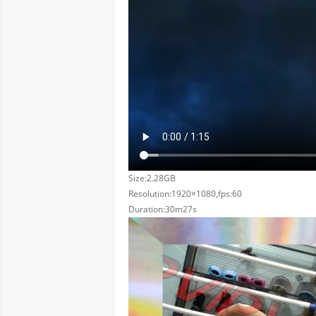
Size:2.28GB
Resolution:1920×1080,fps:60
Duration:30m27s