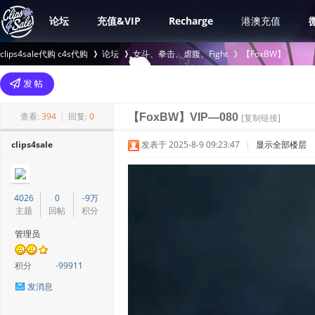
论坛
充值&VIP
Recharge
港澳充值
clips4sale代购 c4s代购
论坛
女斗、拳击、虐腹、Fight
【FoxBW】
>
›
›
查看:
394
|
回复:
0
【FoxBW】VIP—080
[复制链接]
clips4sale
发表于 2025-8-9 09:23:47
|
显示全部楼层
4026
0
-9万
主题
回帖
积分
管理员
积分
-99911
发消息