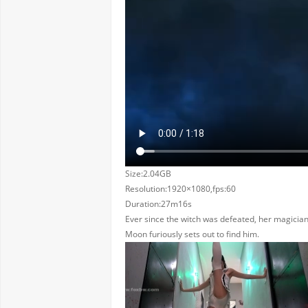
Size:2.04GB
Resolution:1920×1080,fps:60
Duration:27m16s
Ever since the witch was defeated, her magician
Moon furiously sets out to find him.