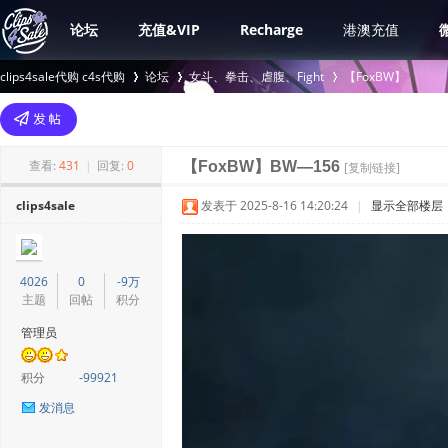
论坛
充值&VIP
Recharge
港澳充值
clips4sale代购 c4s代购
论坛
女斗、拳击、虐腹、Fight
【FoxBW】
>
›
›
查看:
431
|
回复:
0
【FoxBW】BW—156
[复制链接]
clips4sale
发表于 2025-8-16 14:20:24
|
显示全部楼层
4026
0
-9万
主题
回帖
积分
管理员
积分
-99921
发消息