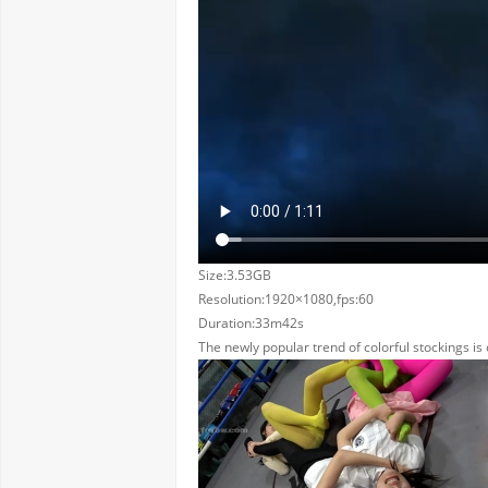
Size:3.53GB
Resolution:1920×1080,fps:60
Duration:33m42s
The newly popular trend of colorful stockings i