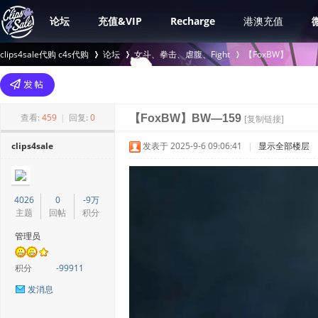
论坛
充值&VIP
Recharge
港澳充值
clips4sale代购 c4s代购
论坛
女斗、拳击、虐腹、Fight
【FoxBW】
>
›
›
查看:
459
|
回复:
0
【FoxBW】BW—159
[复制链接]
clips4sale
发表于 2025-9-6 09:06:41
|
显示全部楼层
4026
0
-9万
主题
回帖
积分
管理员
积分
-99911
发消息