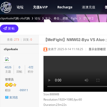
论坛
充值&VIP
Recharge
港澳充值
clips4sale代购 c4s代购
论坛
女斗、拳击、虐腹、Fight
【TLBC】
>
›
›
查看:
273
|
回复:
0
【MeiFight】NMW02-Byu VS Aluo
clips4sale
发表于 2025-9-14 11:18:25
|
显示全部楼层
4026
0
-9万
主题
回帖
积分
管理员
积分
-99911
Size:888MB
发消息
Resolution:1920×1080,fps:60
Duration:23m22s