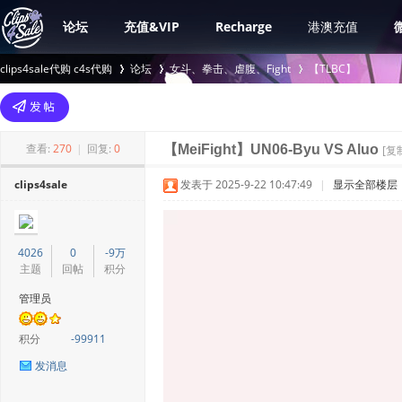
论坛
充值&VIP
Recharge
港澳充值
clips4sale代购 c4s代购
论坛
女斗、拳击、虐腹、Fight
【TLBC】
>
›
›
查看:
270
|
回复:
0
【MeiFight】UN06-Byu VS Aluo
[复
clips4sale
发表于 2025-9-22 10:47:49
|
显示全部楼层
4026
0
-9万
主题
回帖
积分
管理员
积分
-99911
发消息