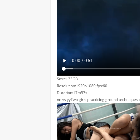
Size:1.33GB
Resolution:1920×1080,fps:60
Duration:17m57s
nn vs yyTwo girls practicing ground techniques c