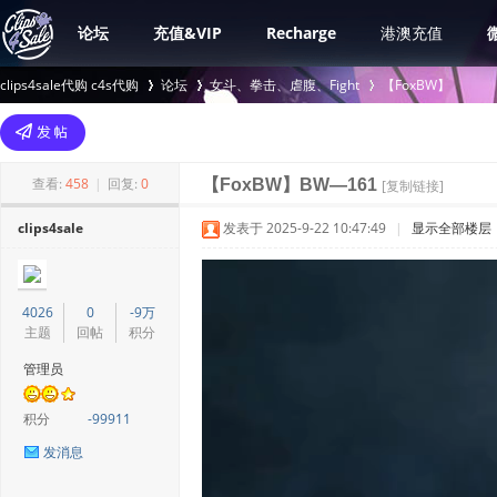
论坛
充值&VIP
Recharge
港澳充值
clips4sale代购 c4s代购
论坛
女斗、拳击、虐腹、Fight
【FoxBW】
>
›
›
查看:
458
|
回复:
0
【FoxBW】BW—161
[复制链接]
clips4sale
发表于 2025-9-22 10:47:49
|
显示全部楼层
4026
0
-9万
主题
回帖
积分
管理员
积分
-99911
发消息