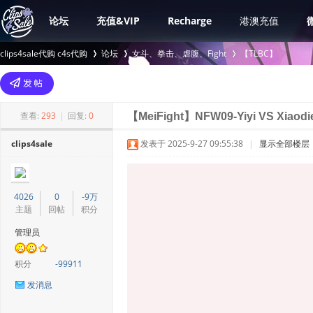
论坛
充值&VIP
Recharge
港澳充值
clips4sale代购 c4s代购
论坛
女斗、拳击、虐腹、Fight
【TLBC】
>
›
›
查看:
293
|
回复:
0
【MeiFight】NFW09-Yiyi VS Xiaodi
clips4sale
发表于 2025-9-27 09:55:38
|
显示全部楼层
4026
0
-9万
主题
回帖
积分
管理员
积分
-99911
发消息