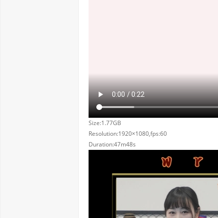
Size:1.77GB
Resolution:1920×1080,fps:60
Duration:47m48s