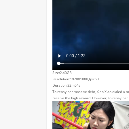
Size:2.40GB
Resolution:1920×1080,fps:60
Duration:32m04s
To repay her massive debt, Xiao Xiao dialed a m
receive the high reward. However, to repay her 