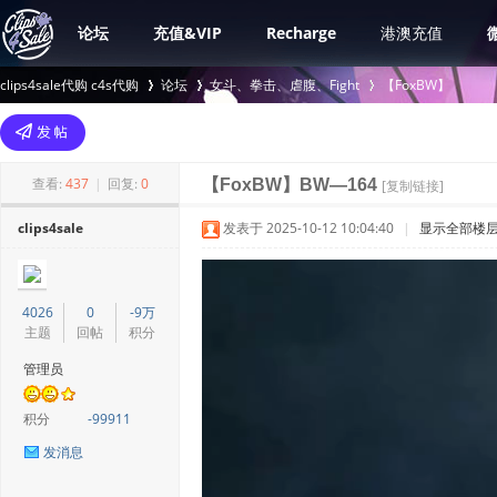
论坛
充值&VIP
Recharge
港澳充值
clips4sale代购 c4s代购
论坛
女斗、拳击、虐腹、Fight
【FoxBW】
>
›
›
查看:
437
|
回复:
0
【FoxBW】BW—164
[复制链接]
clips4sale
发表于 2025-10-12 10:04:40
|
显示全部楼
4026
0
-9万
主题
回帖
积分
管理员
积分
-99911
发消息