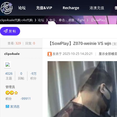
论坛
充值&VIP
Recharge
港澳充值
clips4sale代购 c4s代购
论坛
女斗、拳击、虐腹、Fight
【SowPlay】
>
›
›
查看:
329
|
回复:
0
【SowPlay】Z070-weinie VS wjn
[
clips4sale
发表于 2025-10-25 14:20:21
|
显示全部楼
4026
0
-9万
主题
回帖
积分
管理员
积分
-99911
发消息