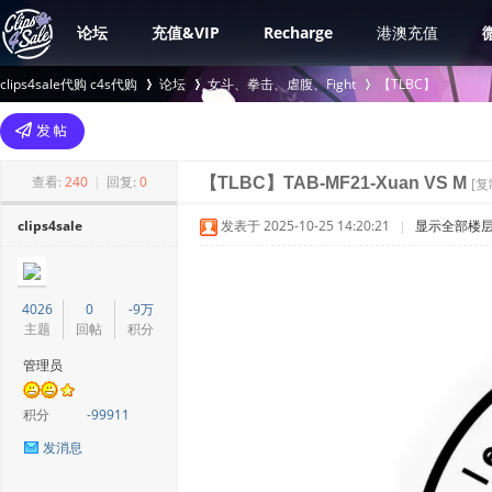
论坛
充值&VIP
Recharge
港澳充值
clips4sale代购 c4s代购
论坛
女斗、拳击、虐腹、Fight
【TLBC】
>
›
›
查看:
240
|
回复:
0
【TLBC】TAB-MF21-Xuan VS M
[复
clips4sale
发表于 2025-10-25 14:20:21
|
显示全部楼
4026
0
-9万
主题
回帖
积分
管理员
积分
-99911
发消息