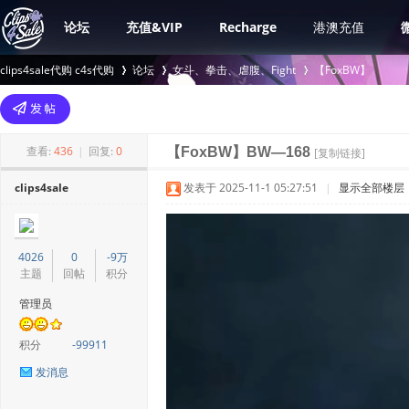
论坛
充值&VIP
Recharge
港澳充值
clips4sale代购 c4s代购
论坛
女斗、拳击、虐腹、Fight
【FoxBW】
>
›
›
查看:
436
|
回复:
0
【FoxBW】BW—168
[复制链接]
clips4sale
发表于 2025-11-1 05:27:51
|
显示全部楼层
4026
0
-9万
主题
回帖
积分
管理员
积分
-99911
发消息