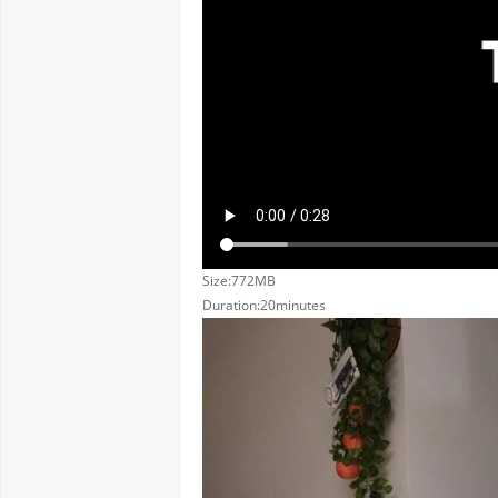
Size:772MB
Duration:20minutes