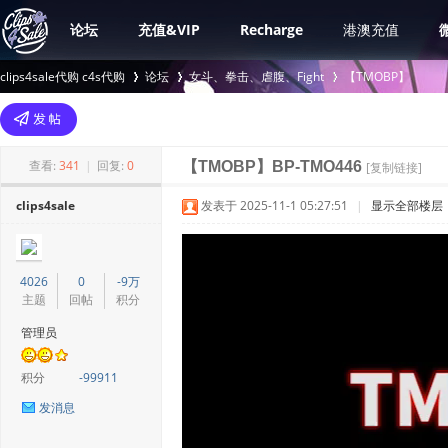
论坛
充值&VIP
Recharge
港澳充值
clips4sale代购 c4s代购
论坛
女斗、拳击、虐腹、Fight
【TMOBP】
>
›
›
查看:
341
|
回复:
0
【TMOBP】BP-TMO446
[复制链接]
clips4sale
发表于 2025-11-1 05:27:51
|
显示全部楼层
4026
0
-9万
主题
回帖
积分
管理员
积分
-99911
发消息