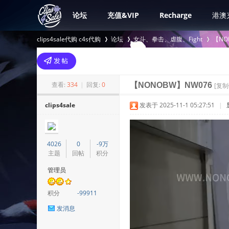
论坛
充值&VIP
Recharge
港澳
clips4sale代购 c4s代购
论坛
女斗、拳击、虐腹、Fight
【NO
>
›
›
查看:
334
|
回复:
0
【NONOBW】NW076
[复制
clips4sale
发表于 2025-11-1 05:27:51
|
4026
0
-9万
主题
回帖
积分
管理员
积分
-99911
发消息