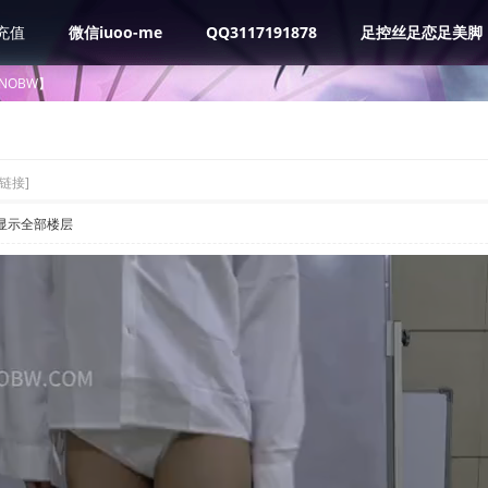
充值
微信iuoo-me
QQ3117191878
足控丝足恋足美脚
NOBW】
链接]
显示全部楼层