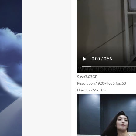
Size:3.03GB
Resolution:1920×1080,fps:60
Duration:59m13s