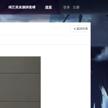
绳艺美束捆绑紧缚
搜索
登录
注册
返回列表