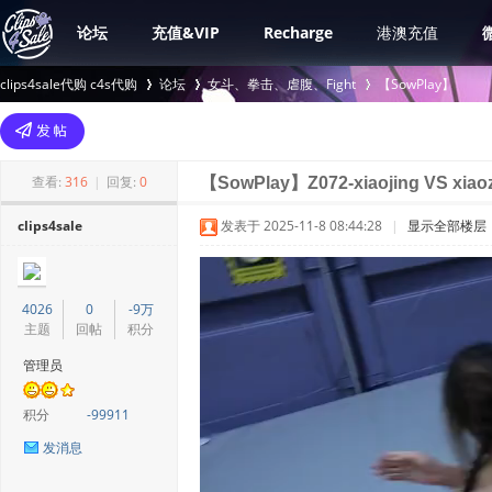
论坛
充值&VIP
Recharge
港澳充值
clips4sale代购 c4s代购
论坛
女斗、拳击、虐腹、Fight
【SowPlay】
>
›
›
查看:
316
|
回复:
0
【SowPlay】Z072-xiaojing VS xiao
clips4sale
发表于 2025-11-8 08:44:28
|
显示全部楼层
4026
0
-9万
主题
回帖
积分
管理员
积分
-99911
发消息