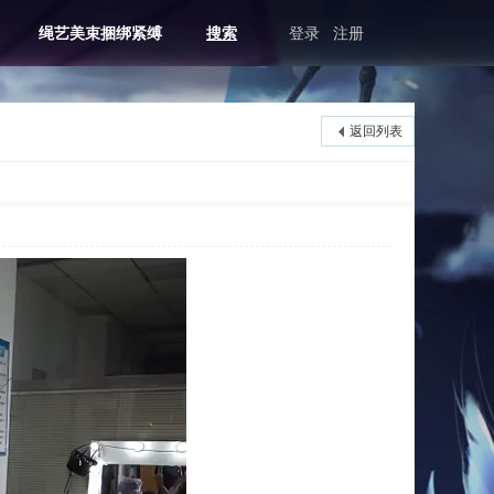
绳艺美束捆绑紧缚
搜索
登录
注册
返回列表