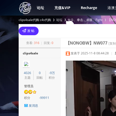
论坛
充值&VIP
Recharge
港澳
clips4sale代购 c4s代购
论坛
女斗、拳击、虐腹、Fight
【NO
>
›
›
查看:
316
|
回复:
0
【NONOBW】NW077
[复制
clips4sale
发表于 2025-11-8 08:44:28
|
4026
0
-9万
主题
回帖
积分
管理员
积分
-99911
发消息