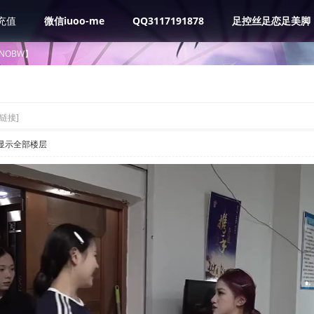
充值
微信iuoo-me
QQ3117191878
足控丝足恋足美脚
NOBW】
链接]
显示全部楼层