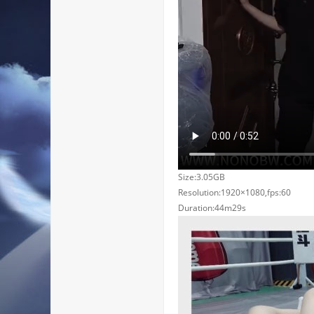
Size:3.05GB
Resolution:1920×1080,fps:60
Duration:44m29s