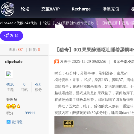
论坛
充值&VIP
Recharge
港澳充值
clips4sale代购 c4s代购
论坛
c4s系原创作者作品公映
【脚模摄影】恋足+舔
>
›
›
查看:
381
|
回复:
0
【猎奇】001果果醉酒呕吐睡着舔脚4
clips4sale
发表于 2025-12-29 09:02:56
|
显示全部楼
时长：42分钟，分辨率4K，录制设备：索尼a1
模特资料：果果，19岁，身高163，脚码37。清
4026
0
-9万
剧情故事：在酒吧和果果喝酒，她说她很能喝。于
主题
回帖
积分
趁机灌她酒。游戏规则是如果我输了，要闻她穿了
管理员
在酒吧她喝了杯长岛冰茶，回家后喝了四五瓶强爽
一共吐了五六次，绝了。醉酒的女人别有一番滋味
视频内容：醉酒玩游戏(30多分钟)，睡着闻tian(4
积分
-99911
发消息