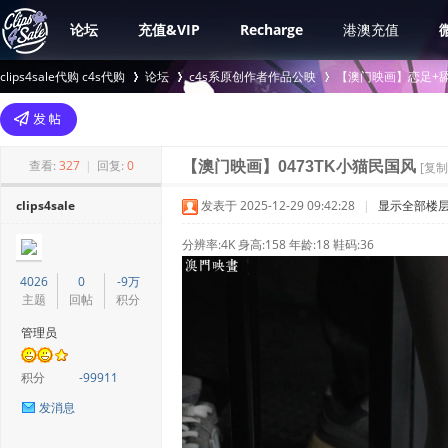
论坛
充值&VIP
Recharge
港澳充值
clips4sale代购 c4s代购
论坛
c4s系原创作者作品公映
【澳门映画】恋足+舔
>
›
›
查看:
327
|
回复:
0
【澳门映画】0473TK小猫民国风
[复制
clips4sale
发表于 2025-12-29 09:42:28
|
显示全部楼
分辨率:4K 身高:158 年龄:18 鞋码:36
4026
0
-9万
主题
回帖
积分
管理员
积分
-99911
发消息