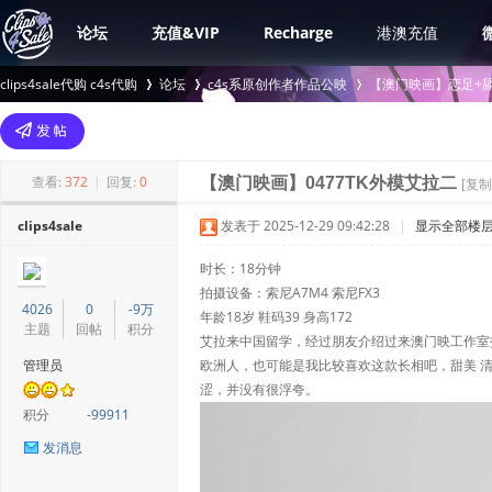
论坛
充值&VIP
Recharge
港澳充值
clips4sale代购 c4s代购
论坛
c4s系原创作者作品公映
【澳门映画】恋足+舔
>
›
›
查看:
372
|
回复:
0
【澳门映画】0477TK外模艾拉二
[复制
clips4sale
发表于 2025-12-29 09:42:28
|
显示全部楼
时长：18分钟
拍摄设备：索尼A7M4 索尼FX3
4026
0
-9万
年龄18岁 鞋码39 身高172
主题
回帖
积分
艾拉来中国留学，经过朋友介绍过来澳门映工作室
管理员
欧洲人，也可能是我比较喜欢这款长相吧，甜美 
涩，并没有很浮夸。
积分
-99911
发消息