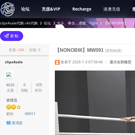
论坛
充值&VIP
Recharge
港澳充值
clips4sale代购 c4s代购
论坛
女斗、拳击、虐腹、Fight
【NONOBW】
>
›
›
查看:
246
|
回复:
0
【NONOBW】MW091
[复制链接]
clips4sale
发表于 2026-1-3 07:56:46
|
显示全部楼层
4026
0
-9万
主题
回帖
积分
管理员
积分
-99911
发消息