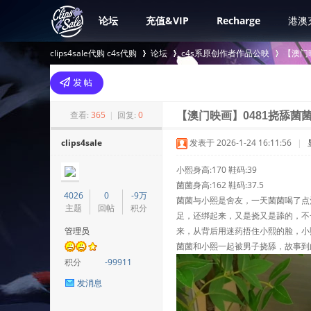
论坛
充值&VIP
Recharge
港澳
clips4sale代购 c4s代购
论坛
c4s系原创作者作品公映
【澳门
>
›
›
查看:
365
|
回复:
0
【澳门映画】0481挠舔菌
clips4sale
发表于 2026-1-24 16:11:56
|
小熙身高:170 鞋码:39
菌菌身高:162 鞋码:37.5
4026
0
-9万
菌菌与小熙是舍友，一天菌菌喝了点
主题
回帖
积分
足，还绑起来，又是挠又是舔的，不
管理员
来，从背后用迷药捂住小熙的脸，小
菌菌和小熙一起被男子挠舔，故事到
积分
-99911
发消息