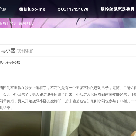
充值
微信iuoo-me
QQ3117191878
足控丝足恋足美脚
映画】恋足+舔脚+TK
菌与小熙
[复制链接]
显示全部楼层
酒回到家里躺在沙发上睡着了，不巧的是有一个图谋不轨的恋足男子，尾随并且进入
一会儿小熙回来了，男人跑进卫生间躲了起来，小熙进入房间看到菌菌被绑起来，小
熙晕倒后，男人开始挠舔小熙的嫩脚丫，后来菌菌被告知刚刚小熙也参与了TK她，一
此结束。