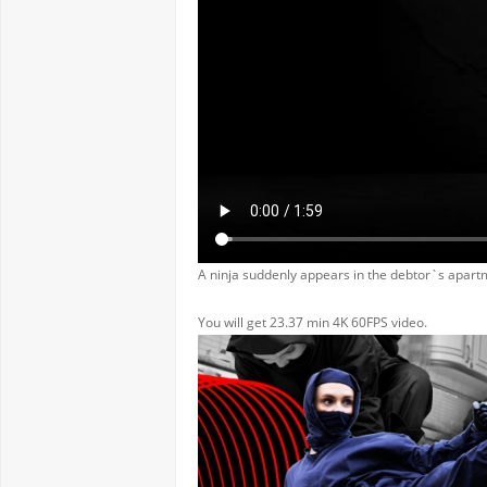
A ninja suddenly appears in the debtor`s apartm
You will get 23.37 min 4K 60FPS video.