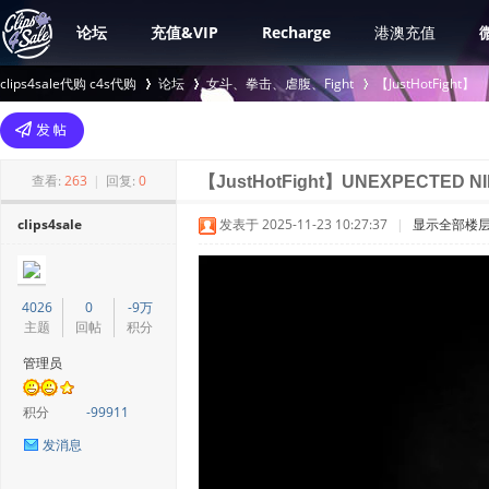
论坛
充值&VIP
Recharge
港澳充值
clips4sale代购 c4s代购
论坛
女斗、拳击、虐腹、Fight
【JustHotFight】
>
›
›
查看:
263
|
回复:
0
【JustHotFight】UNEXPECTED N
clips4sale
发表于 2025-11-23 10:27:37
|
显示全部楼
4026
0
-9万
主题
回帖
积分
管理员
积分
-99911
发消息