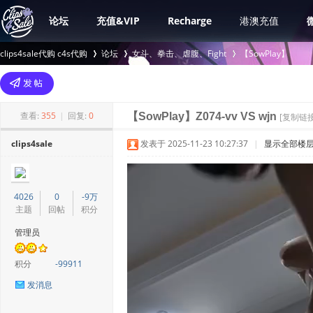
论坛
充值&VIP
Recharge
港澳充值
clips4sale代购 c4s代购
论坛
女斗、拳击、虐腹、Fight
【SowPlay】
>
›
›
查看:
355
|
回复:
0
【SowPlay】Z074-vv VS wjn
[复制链接
clips4sale
发表于 2025-11-23 10:27:37
|
显示全部楼
4026
0
-9万
主题
回帖
积分
管理员
积分
-99911
发消息