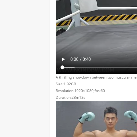
A thrilling showdown between two muscular men: 
Size:1.92GB
Resolution:1920×1080,fps:60
Duration:28m13s