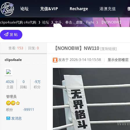
论坛
充值&VIP
Recharge
港澳充值
clips4sale代购 c4s代购
论坛
女斗、拳击、虐腹、Fight
【NONOBW】
>
›
›
查看:
153
|
回复:
0
【NONOBW】NW110
[复制链接]
clips4sale
发表于 2026-3-14 10:15:58
|
显示全部楼层
4026
0
-9万
主题
回帖
积分
管理员
积分
-99911
发消息