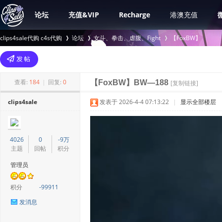
论坛
充值&VIP
Recharge
港澳充值
clips4sale代购 c4s代购
论坛
女斗、拳击、虐腹、Fight
【FoxBW】
>
›
›
查看:
184
|
回复:
0
【FoxBW】BW—188
[复制链接]
clips4sale
发表于 2026-4-4 07:13:22
|
显示全部楼层
4026
0
-9万
主题
回帖
积分
管理员
积分
-99911
发消息