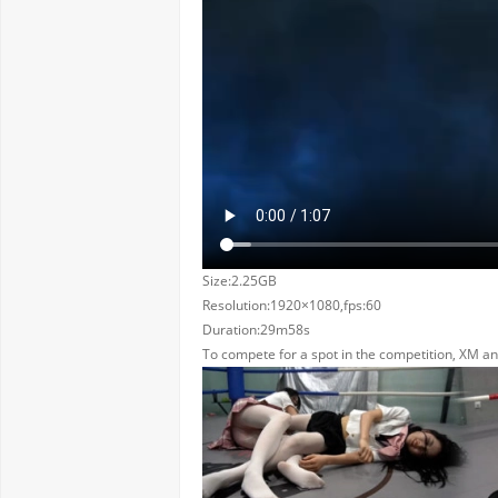
Size:2.25GB
Resolution:1920×1080,fps:60
Duration:29m58s
To compete for a spot in the competition, XM and