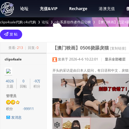
论坛
充值&VIP
Recharge
港澳充值
clips4sale代购 c4s代购
论坛
c4s系原创作者作品公映
【澳门映画】恋足+舔
>
›
›
查看:
213
|
回复:
0
【澳门映画】0506挠舔戾猫
[复制链接]
clips4sale
发表于 2026-4-6 10:22:01
|
显示全部楼层
开头的采访是由日本人提问，有日语和中文，戾猫
4026
0
-9万
主题
回帖
积分
管理员
积分
-99911
发消息