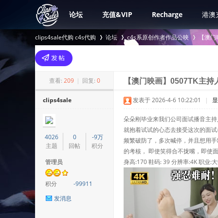
论坛
充值&VIP
Recharge
港澳
clips4sale代购 c4s代购
论坛
c4s系原创作者作品公映
【澳门
>
›
›
查看:
209
|
回复:
0
【澳门映画】0507TK主持
clips4sale
发表于 2026-4-6 10:22:01
|
显
朵朵刚毕业来我们公司面试播音主持
就抱着试试的心态去接受这次的面试
4026
0
-9万
频繁破防了，多次喊停，并且想用手
主题
回帖
积分
的考核， 即使笑得合不拢嘴，即使
管理员
身高:170 鞋码: 39 分辨率:4K 职业:
积分
-99911
发消息