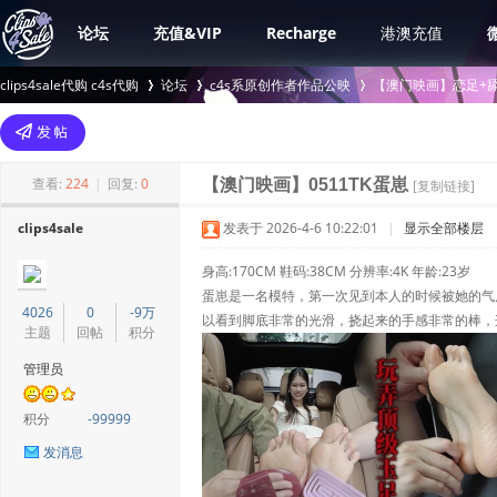
论坛
充值&VIP
Recharge
港澳充值
clips4sale代购 c4s代购
论坛
c4s系原创作者作品公映
【澳门映画】恋足+舔
>
›
›
查看:
224
|
回复:
0
【澳门映画】0511TK蛋崽
[复制链接]
clips4sale
发表于 2026-4-6 10:22:01
|
显示全部楼层
身高:170CM 鞋码:38CM 分辨率:4K 年龄:23岁
蛋崽是一名模特，第一次见到本人的时候被她的气
4026
0
-9万
以看到脚底非常的光滑，挠起来的手感非常的棒，
主题
回帖
积分
管理员
积分
-99999
发消息