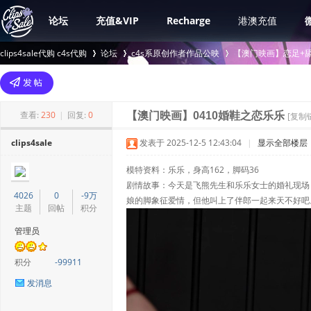
论坛
充值&VIP
Recharge
港澳充值
clips4sale代购 c4s代购
论坛
c4s系原创作者作品公映
【澳门映画】恋足+舔
>
›
›
查看:
230
|
回复:
0
【澳门映画】0410婚鞋之恋乐乐
[复制
clips4sale
发表于 2025-12-5 12:43:04
|
显示全部楼层
模特资料：乐乐，身高162，脚码36
剧情故事：今天是飞熊先生和乐乐女士的婚礼现场
4026
0
-9万
娘的脚象征爱情，但他叫上了伴郎一起来天不好吧
主题
回帖
积分
管理员
积分
-99911
发消息