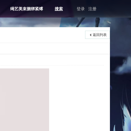
绳艺美束捆绑紧缚
搜索
登录
注册
返回列表