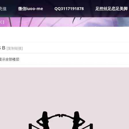
充值
微信iuoo-me
QQ3117191878
足控丝足恋足美脚
BC】
S B
[复制链接]
显示全部楼层