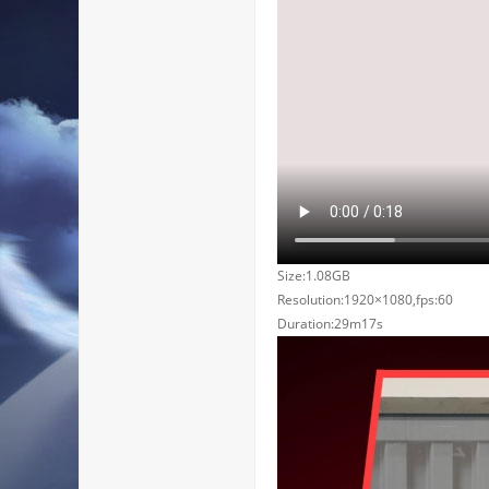
Size:1.08GB
Resolution:1920×1080,fps:60
Duration:29m17s