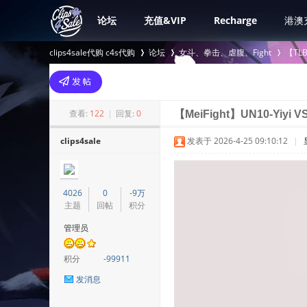
论坛
充值&VIP
Recharge
港澳
clips4sale代购 c4s代购
论坛
女斗、拳击、虐腹、Fight
【TL
>
›
›
查看:
122
|
回复:
0
【MeiFight】UN10-Yiyi V
clips4sale
发表于 2026-4-25 09:10:12
|
4026
0
-9万
主题
回帖
积分
管理员
积分
-99911
发消息