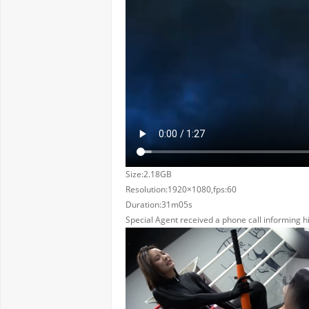
Size:2.18GB
Resolution:1920×1080,fps:60
Duration:31m05s
Special Agent received a phone call informing 