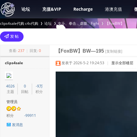
论坛
充值&VIP
Recharge
港澳充值
clips4sale代购 c4s代购
论坛
女斗、拳击、虐腹、Fight
【FoxBW】
>
›
›
查看:
237
|
回复:
0
【FoxBW】BW—195
[复制链接]
clips4sale
发表于 2026-5-2 19:24:53
|
显示全部楼层
4026
0
-9万
主题
回帖
积分
管理员
积分
-99911
发消息