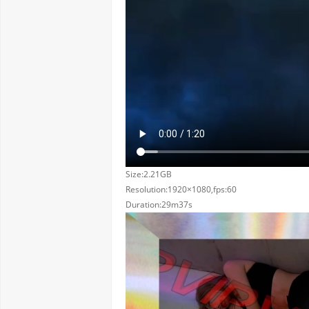
Size:2.21GB
Resolution:1920×1080,fps:60
Duration:29m37s