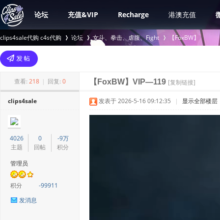
论坛
充值&VIP
Recharge
港澳充值
clips4sale代购 c4s代购
论坛
女斗、拳击、虐腹、Fight
【FoxBW】
>
›
›
查看:
218
|
回复:
0
【FoxBW】VIP—119
[复制链接]
clips4sale
发表于 2026-5-16 09:12:35
|
显示全部楼层
4026
0
-9万
主题
回帖
积分
管理员
积分
-99911
发消息