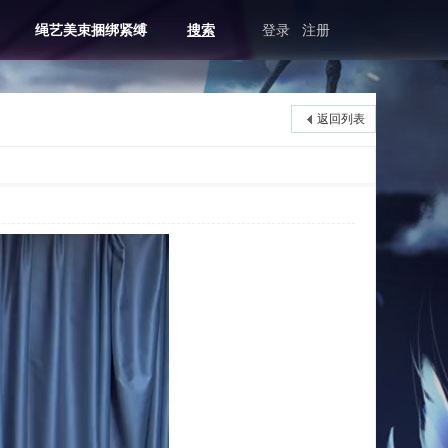
绳艺美束捆绑紧缚
搜索
登录
注册
返回列表