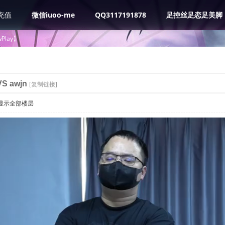
充值
微信iuoo-me
QQ3117191878
足控丝足恋足美脚
Play】
S awjn
[复制链接]
显示全部楼层