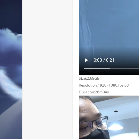
Size:2.68GB
Resolution:1920×1080,fps:60
Duration:26m04s