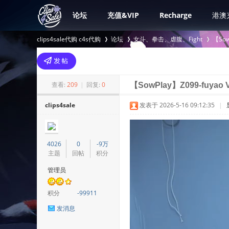
论坛
充值&VIP
Recharge
港澳
clips4sale代购 c4s代购
论坛
女斗、拳击、虐腹、Fight
【Sow
>
›
›
查看:
209
|
回复:
0
【SowPlay】Z099-fuyao V
clips4sale
发表于 2026-5-16 09:12:35
|
4026
0
-9万
主题
回帖
积分
管理员
积分
-99911
发消息