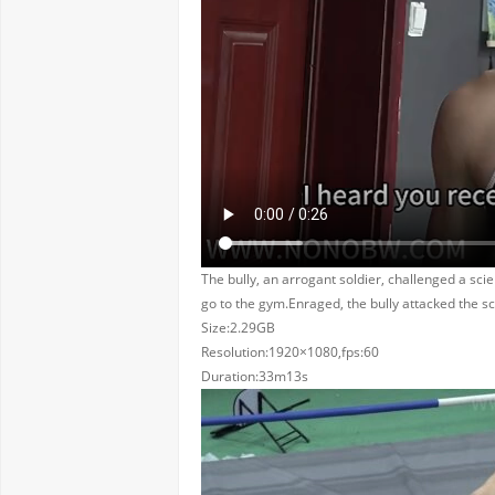
The bully, an arrogant soldier, challenged a scie
go to the gym.Enraged, the bully attacked the sci
Size:2.29GB
Resolution:1920×1080,fps:60
Duration:33m13s