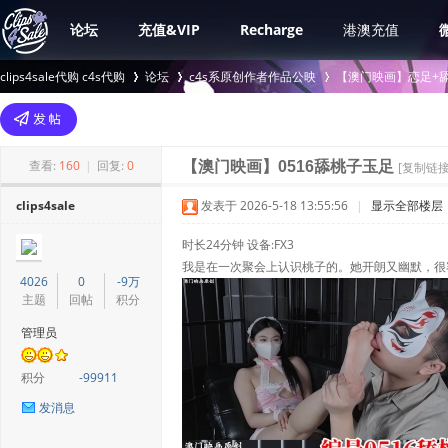
论坛
充值&VIP
Recharge
港澳充值
clips4sale代购 c4s代购
论坛
c4s系原创作者作品公映
【澳门映画】恋足+舔
>
›
›
查看:
160
|
回复:
0
【澳门映画】0516舔桃子玉足
[复制链接
clips4sale
发表于 2026-5-18 13:55:56
|
显示全部楼层
时长24分钟 设备:FX3
我是在一次聚会上认识桃子的。她开朗又幽默，很
4026
0
-9万
主题
回帖
积分
管理员
积分
-99911
发消息