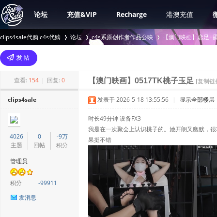
论坛
充值&VIP
Recharge
港澳充值
clips4sale代购 c4s代购
论坛
c4s系原创作者作品公映
【澳门映画】恋足+舔
>
›
›
查看:
154
|
回复:
0
【澳门映画】0517TK桃子玉足
[复制链
clips4sale
发表于 2026-5-18 13:55:56
|
显示全部楼层
时长49分钟 设备FX3
我是在一次聚会上认识桃子的。她开朗又幽默，很
4026
0
-9万
果挺不错
主题
回帖
积分
管理员
积分
-99911
发消息