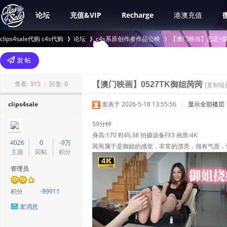
论坛
充值&VIP
Recharge
港澳充值
clips4sale代购 c4s代购
论坛
c4s系原创作者作品公映
【澳门映画】恋足+舔
>
›
›
查看:
315
|
回复:
0
【澳门映画】0527TK御姐苪苪
[复制链
clips4sale
发表于 2026-5-18 13:55:56
|
显示全部楼层
59分钟
身高:170 鞋码:38 拍摄设备FX3 画质:4K
4026
0
-9万
苪苪属于是御姐的感觉，非常的漂亮，很有气质，
主题
回帖
积分
管理员
积分
-99911
发消息