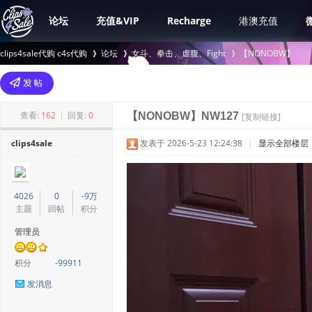
论坛
充值&VIP
Recharge
港澳充值
clips4sale代购 c4s代购
论坛
女斗、拳击、虐腹、Fight
【NONOBW】
>
›
›
查看:
162
|
回复:
0
【NONOBW】NW127
[复制链接]
clips4sale
发表于 2026-5-23 12:24:38
|
显示全部楼层
4026
0
-9万
主题
回帖
积分
管理员
积分
-99911
发消息