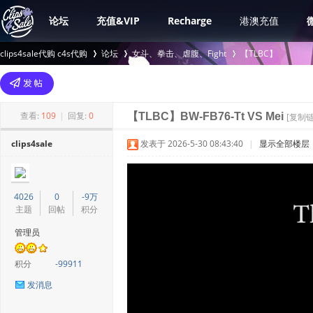
论坛
充值&VIP
Recharge
港澳充值
clips4sale代购 c4s代购
论坛
女斗、拳击、虐腹、Fight
【TLBC】
>
›
›
查看:
109
|
回复:
0
【TLBC】BW-FB76-Tt VS Mei
[复制链
clips4sale
发表于 2026-5-30 08:43:40
|
显示全部楼层
4026
0
-9万
主题
回帖
积分
管理员
积分
-99911
发消息