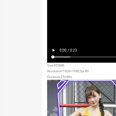
Size:955MB
Resolution:1920×1080,fps:60
Duration:25m06s