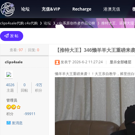
论坛
充值&VIP
Recharge
港澳充值
clips4sale代购 c4s代购
论坛
c4s系原创作者作品公映
推特大王、舔脚大湿、女
>
›
›
查看:
97
|
回复:
0
【推特大王】346懒羊羊大王重磅来
clips4sale
发表于 2026-6-2 11:27:24
|
显示全部楼层
懒羊羊大王重磅来袭！！大王亲自教学，裤里丝白
4026
0
-9万
主题
回帖
积分
管理员
积分
-99911
发消息