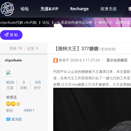
论坛
充值&VIP
Recharge
港澳充值
clips4sale代购 c4s代购
论坛
c4s系原创作者作品公映
推特大王、舔脚大湿、女
>
›
›
查看:
78
|
回复:
0
【推特大王】377糖糖
[复制链接]
clips4sale
发表于 2026-6-2 11:27:24
|
显示全部楼层
约现平台上山东的糖糖被大王邀请过来，本次摄影
道，在来大王工作室前我们去了一趟七分的工作室 
4026
0
-9万
友圈 让大王she她脚上只为不被挠痒，大王还将
主题
回帖
积分
管理员
积分
-99911
发消息