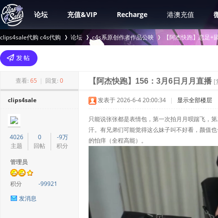
论坛
充值&VIP
Recharge
港澳充值
clips4sale代购 c4s代购
论坛
c4s系原创作者作品公映
【阿杰快跑】恋足+舔脚
>
›
›
查看:
65
|
回复:
0
【阿杰快跑】156：3月6日月月直播
clips4sale
发表于 2026-6-4 20:00:34
|
显示全部楼层
只能说张张都是表情包，第一次拍月月呗踹飞，第
汗。有兄弟们可能觉得这么妹子叫不好看，颜值也
4026
0
-9万
的怕痒（全程高能）。
主题
回帖
积分
管理员
积分
-99921
发消息