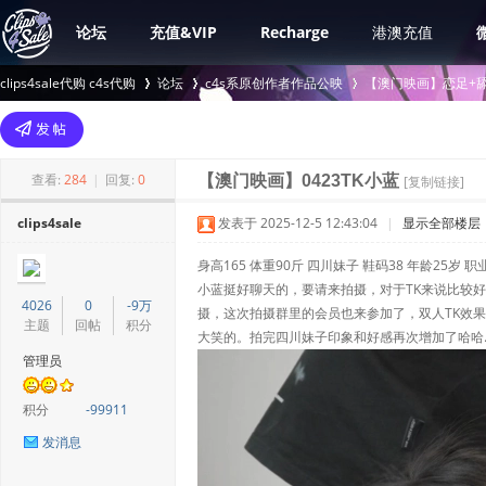
论坛
充值&VIP
Recharge
港澳充值
clips4sale代购 c4s代购
论坛
c4s系原创作者作品公映
【澳门映画】恋足+舔
>
›
›
查看:
284
|
回复:
0
【澳门映画】0423TK小蓝
[复制链接]
clips4sale
发表于 2025-12-5 12:43:04
|
显示全部楼层
身高165 体重90斤 四川妹子 鞋码38 年龄25岁 职
小蓝挺好聊天的，要请来拍摄，对于TK来说比较
4026
0
-9万
摄，这次拍摄群里的会员也来参加了，双人TK效
主题
回帖
积分
大笑的。拍完四川妹子印象和好感再次增加了哈哈
管理员
积分
-99911
发消息