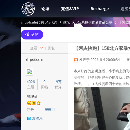
论坛
充值&VIP
Recharge
港澳
clips4sale代购 c4s代购
论坛
c4s系原创作者作品公映
【阿杰快
>
›
›
查看:
72
|
回复:
0
【阿杰快跑】158北方家暴女
clips4sale
发表于 2026-6-4 20:00:34
|
显
本来好好的启明直播，小予晚上的飞
安排的，但是启明好开心能复仇，结
4026
0
-9万
卧槽。。。（杰嫂提着四十米的大砍
主题
回帖
积分
管理员
积分
-99911
发消息