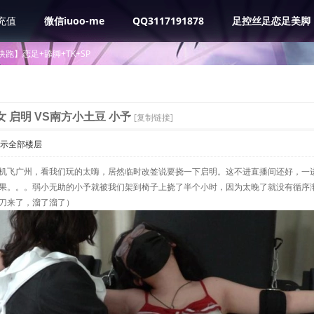
充值
微信iuoo-me
QQ3117191878
足控丝足恋足美脚
跑】恋足+舔脚+TK+SP
 启明 VS南方小土豆 小予
[复制链接]
示全部楼层
机飞广州，看我们玩的太嗨，居然临时改签说要挠一下启明。这不进直播间还好，一
果。。。弱小无助的小予就被我们架到椅子上挠了半个小时，因为太晚了就没有循序
刀来了，溜了溜了）