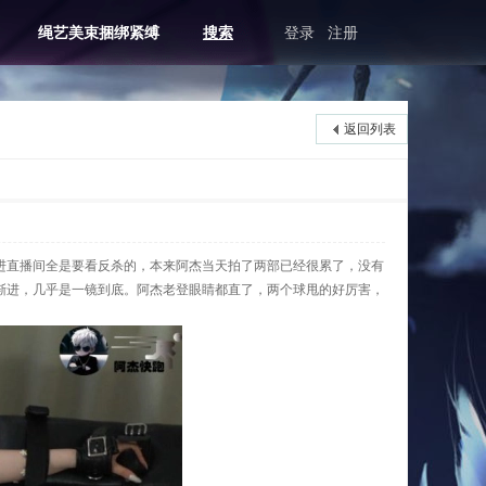
绳艺美束捆绑紧缚
搜索
登录
注册
返回列表
进直播间全是要看反杀的，本来阿杰当天拍了两部已经很累了，没有
渐进，几乎是一镜到底。阿杰老登眼睛都直了，两个球甩的好厉害，