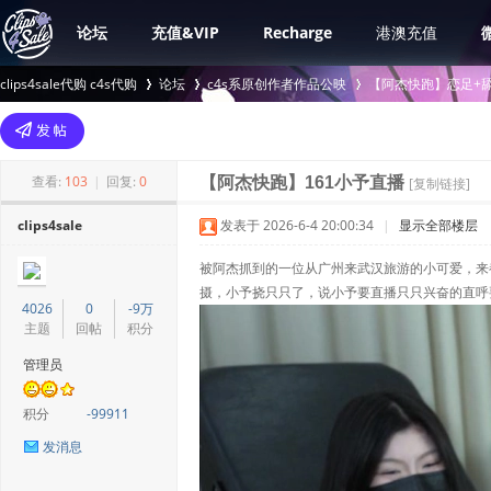
论坛
充值&VIP
Recharge
港澳充值
clips4sale代购 c4s代购
论坛
c4s系原创作者作品公映
【阿杰快跑】恋足+舔脚
>
›
›
查看:
103
|
回复:
0
【阿杰快跑】161小予直播
[复制链接]
clips4sale
发表于 2026-6-4 20:00:34
|
显示全部楼层
被阿杰抓到的一位从广州来武汉旅游的小可爱，来
摄，小予挠只只了，说小予要直播只只兴奋的直呼
4026
0
-9万
主题
回帖
积分
管理员
积分
-99911
发消息