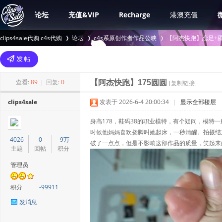
论坛
充值&VIP
Recharge
港澳充值
clips4sale代购 c4s代购
论坛
c4s系原创作者作品公映
【阿杰快跑】恋足+舔脚
>
›
›
查看:
89
|
回复:
0
【阿杰快跑】175圆圆
[复制链接]
clips4sale
发表于 2026-6-4 20:00:34
|
显示全部楼层
身高178，鞋码38的职业模特，有个疑问，模
时候他妈妈喜欢挠脚叫她起床，一秒清醒。拍摄结
4026
0
-9万
破了一点点，但是不影响这部作品的质量，笑起来
主题
回帖
积分
管理员
积分
-99911
发消息